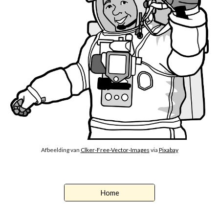
Afbeelding van 
Clker-Free-Vector-Images
 via 
Pixabay
Home